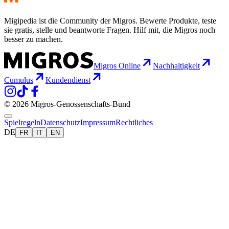
Migipedia ist die Community der Migros. Bewerte Produkte, teste
sie gratis, stelle und beantworte Fragen. Hilf mit, die Migros noch
besser zu machen.
Migros Online
Nachhaltigkeit
Cumulus
Kundendienst
© 2026 Migros-Genossenschafts-Bund
Spielregeln
Datenschutz
Impressum
Rechtliches
DE
FR
IT
EN