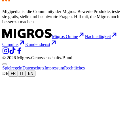
Migipedia ist die Community der Migros. Bewerte Produkte, teste
sie gratis, stelle und beantworte Fragen. Hilf mit, die Migros noch
besser zu machen.
Migros Online
Nachhaltigkeit
Cumulus
Kundendienst
© 2026 Migros-Genossenschafts-Bund
Spielregeln
Datenschutz
Impressum
Rechtliches
DE
FR
IT
EN