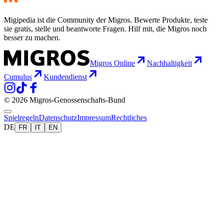
Migipedia ist die Community der Migros. Bewerte Produkte, teste
sie gratis, stelle und beantworte Fragen. Hilf mit, die Migros noch
besser zu machen.
Migros Online
Nachhaltigkeit
Cumulus
Kundendienst
© 2026 Migros-Genossenschafts-Bund
Spielregeln
Datenschutz
Impressum
Rechtliches
DE
FR
IT
EN