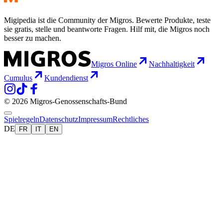
Migipedia ist die Community der Migros. Bewerte Produkte, teste
sie gratis, stelle und beantworte Fragen. Hilf mit, die Migros noch
besser zu machen.
Migros Online
Nachhaltigkeit
Cumulus
Kundendienst
© 2026 Migros-Genossenschafts-Bund
Spielregeln
Datenschutz
Impressum
Rechtliches
DE
FR
IT
EN