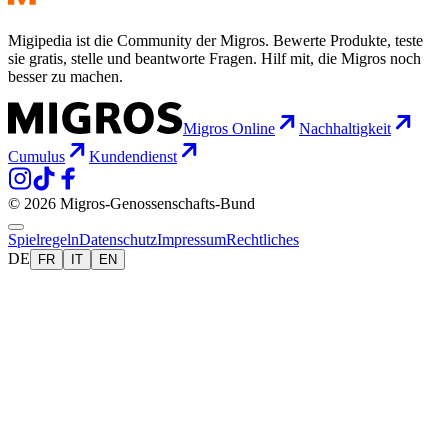
Migipedia ist die Community der Migros. Bewerte Produkte, teste
sie gratis, stelle und beantworte Fragen. Hilf mit, die Migros noch
besser zu machen.
Migros Online
Nachhaltigkeit
Cumulus
Kundendienst
© 2026 Migros-Genossenschafts-Bund
Spielregeln
Datenschutz
Impressum
Rechtliches
DE
FR
IT
EN