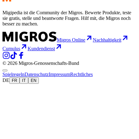
Migipedia ist die Community der Migros. Bewerte Produkte, teste
sie gratis, stelle und beantworte Fragen. Hilf mit, die Migros noch
besser zu machen.
Migros Online
Nachhaltigkeit
Cumulus
Kundendienst
© 2026 Migros-Genossenschafts-Bund
Spielregeln
Datenschutz
Impressum
Rechtliches
DE
FR
IT
EN