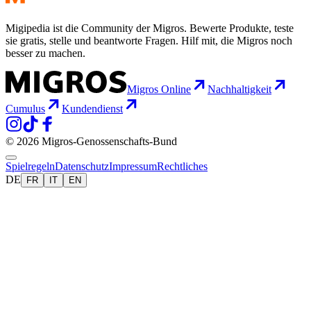
Migipedia ist die Community der Migros. Bewerte Produkte, teste
sie gratis, stelle und beantworte Fragen. Hilf mit, die Migros noch
besser zu machen.
Migros Online
Nachhaltigkeit
Cumulus
Kundendienst
© 2026 Migros-Genossenschafts-Bund
Spielregeln
Datenschutz
Impressum
Rechtliches
DE
FR
IT
EN