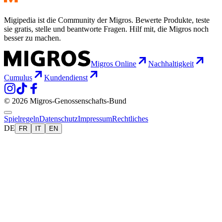
Migipedia ist die Community der Migros. Bewerte Produkte, teste
sie gratis, stelle und beantworte Fragen. Hilf mit, die Migros noch
besser zu machen.
Migros Online
Nachhaltigkeit
Cumulus
Kundendienst
© 2026 Migros-Genossenschafts-Bund
Spielregeln
Datenschutz
Impressum
Rechtliches
DE
FR
IT
EN