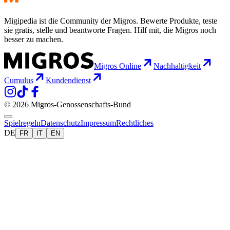
Migipedia ist die Community der Migros. Bewerte Produkte, teste
sie gratis, stelle und beantworte Fragen. Hilf mit, die Migros noch
besser zu machen.
Migros Online
Nachhaltigkeit
Cumulus
Kundendienst
© 2026 Migros-Genossenschafts-Bund
Spielregeln
Datenschutz
Impressum
Rechtliches
DE
FR
IT
EN