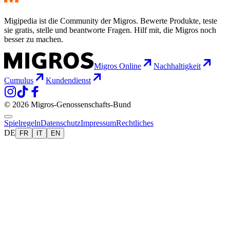
Migipedia ist die Community der Migros. Bewerte Produkte, teste
sie gratis, stelle und beantworte Fragen. Hilf mit, die Migros noch
besser zu machen.
Migros Online
Nachhaltigkeit
Cumulus
Kundendienst
© 2026 Migros-Genossenschafts-Bund
Spielregeln
Datenschutz
Impressum
Rechtliches
DE
FR
IT
EN