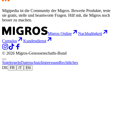
Migipedia ist die Community der Migros. Bewerte Produkte, teste
sie gratis, stelle und beantworte Fragen. Hilf mit, die Migros noch
besser zu machen.
Migros Online
Nachhaltigkeit
Cumulus
Kundendienst
© 2026 Migros-Genossenschafts-Bund
Spielregeln
Datenschutz
Impressum
Rechtliches
DE
FR
IT
EN