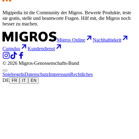
Migipedia ist die Community der Migros. Bewerte Produkte, teste
sie gratis, stelle und beantworte Fragen. Hilf mit, die Migros noch
besser zu machen.
Migros Online
Nachhaltigkeit
Cumulus
Kundendienst
© 2026 Migros-Genossenschafts-Bund
Spielregeln
Datenschutz
Impressum
Rechtliches
DE
FR
IT
EN