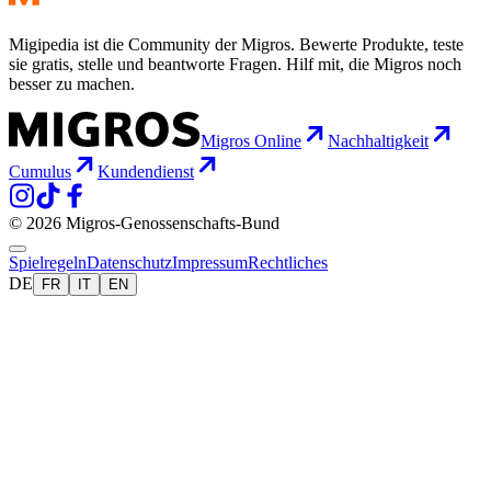
Migipedia ist die Community der Migros. Bewerte Produkte, teste
sie gratis, stelle und beantworte Fragen. Hilf mit, die Migros noch
besser zu machen.
Migros Online
Nachhaltigkeit
Cumulus
Kundendienst
© 2026 Migros-Genossenschafts-Bund
Spielregeln
Datenschutz
Impressum
Rechtliches
DE
FR
IT
EN