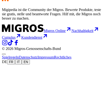
Migipedia ist die Community der Migros. Bewerte Produkte, teste
sie gratis, stelle und beantworte Fragen. Hilf mit, die Migros noch
besser zu machen.
Migros Online
Nachhaltigkeit
Cumulus
Kundendienst
© 2026 Migros-Genossenschafts-Bund
Spielregeln
Datenschutz
Impressum
Rechtliches
DE
FR
IT
EN