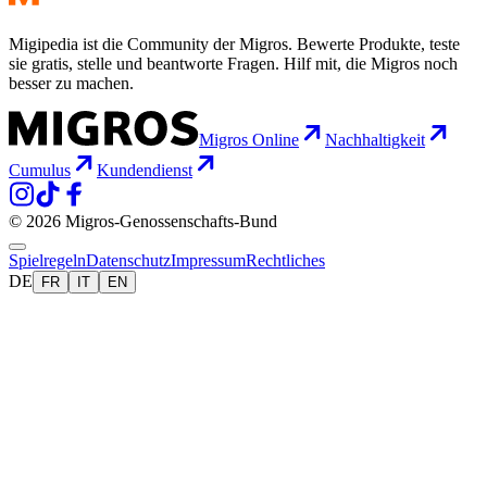
Migipedia ist die Community der Migros. Bewerte Produkte, teste
sie gratis, stelle und beantworte Fragen. Hilf mit, die Migros noch
besser zu machen.
Migros Online
Nachhaltigkeit
Cumulus
Kundendienst
© 2026 Migros-Genossenschafts-Bund
Spielregeln
Datenschutz
Impressum
Rechtliches
DE
FR
IT
EN