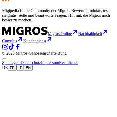
Migipedia ist die Community der Migros. Bewerte Produkte, teste
sie gratis, stelle und beantworte Fragen. Hilf mit, die Migros noch
besser zu machen.
Migros Online
Nachhaltigkeit
Cumulus
Kundendienst
© 2026 Migros-Genossenschafts-Bund
Spielregeln
Datenschutz
Impressum
Rechtliches
DE
FR
IT
EN