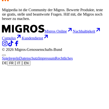
Migipedia ist die Community der Migros. Bewerte Produkte, teste
sie gratis, stelle und beantworte Fragen. Hilf mit, die Migros noch
besser zu machen.
Migros Online
Nachhaltigkeit
Cumulus
Kundendienst
© 2026 Migros-Genossenschafts-Bund
Spielregeln
Datenschutz
Impressum
Rechtliches
DE
FR
IT
EN