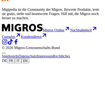
Migipedia ist die Community der Migros. Bewerte Produkte, teste
sie gratis, stelle und beantworte Fragen. Hilf mit, die Migros noch
besser zu machen.
Migros Online
Nachhaltigkeit
Cumulus
Kundendienst
© 2026 Migros-Genossenschafts-Bund
Spielregeln
Datenschutz
Impressum
Rechtliches
DE
FR
IT
EN