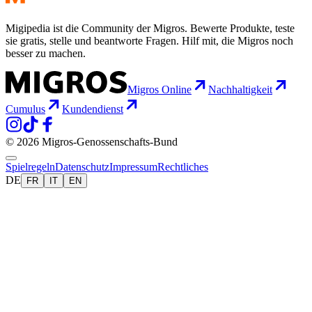
Migipedia ist die Community der Migros. Bewerte Produkte, teste
sie gratis, stelle und beantworte Fragen. Hilf mit, die Migros noch
besser zu machen.
Migros Online
Nachhaltigkeit
Cumulus
Kundendienst
© 2026 Migros-Genossenschafts-Bund
Spielregeln
Datenschutz
Impressum
Rechtliches
DE
FR
IT
EN