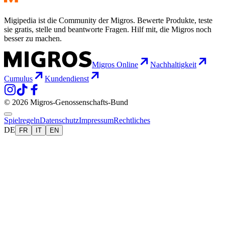
Migipedia ist die Community der Migros. Bewerte Produkte, teste
sie gratis, stelle und beantworte Fragen. Hilf mit, die Migros noch
besser zu machen.
Migros Online
Nachhaltigkeit
Cumulus
Kundendienst
© 2026 Migros-Genossenschafts-Bund
Spielregeln
Datenschutz
Impressum
Rechtliches
DE
FR
IT
EN