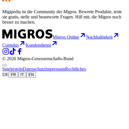
Migipedia ist die Community der Migros. Bewerte Produkte, teste
sie gratis, stelle und beantworte Fragen. Hilf mit, die Migros noch
besser zu machen.
Migros Online
Nachhaltigkeit
Cumulus
Kundendienst
© 2026 Migros-Genossenschafts-Bund
Spielregeln
Datenschutz
Impressum
Rechtliches
DE
FR
IT
EN