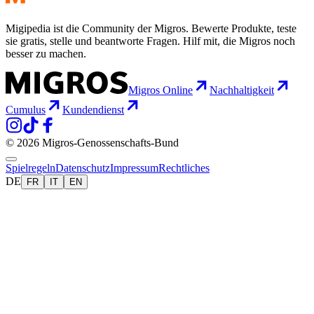
Migipedia ist die Community der Migros. Bewerte Produkte, teste
sie gratis, stelle und beantworte Fragen. Hilf mit, die Migros noch
besser zu machen.
Migros Online
Nachhaltigkeit
Cumulus
Kundendienst
© 2026 Migros-Genossenschafts-Bund
Spielregeln
Datenschutz
Impressum
Rechtliches
DE
FR
IT
EN