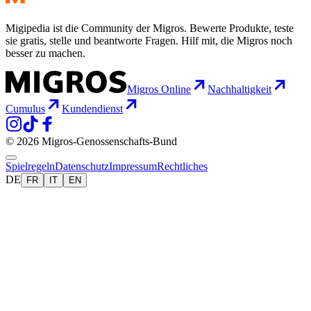
Migipedia ist die Community der Migros. Bewerte Produkte, teste
sie gratis, stelle und beantworte Fragen. Hilf mit, die Migros noch
besser zu machen.
Migros Online
Nachhaltigkeit
Cumulus
Kundendienst
© 2026 Migros-Genossenschafts-Bund
Spielregeln
Datenschutz
Impressum
Rechtliches
DE
FR
IT
EN