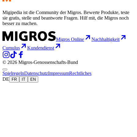
Migipedia ist die Community der Migros. Bewerte Produkte, teste
sie gratis, stelle und beantworte Fragen. Hilf mit, die Migros noch
besser zu machen.
Migros Online
Nachhaltigkeit
Cumulus
Kundendienst
© 2026 Migros-Genossenschafts-Bund
Spielregeln
Datenschutz
Impressum
Rechtliches
DE
FR
IT
EN