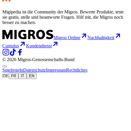
Migipedia ist die Community der Migros. Bewerte Produkte, teste
sie gratis, stelle und beantworte Fragen. Hilf mit, die Migros noch
besser zu machen.
Migros Online
Nachhaltigkeit
Cumulus
Kundendienst
© 2026 Migros-Genossenschafts-Bund
Spielregeln
Datenschutz
Impressum
Rechtliches
DE
FR
IT
EN