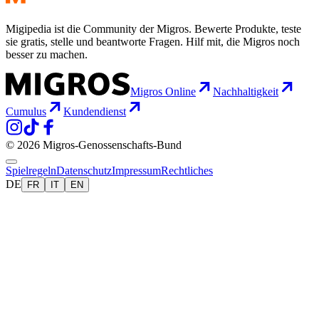
Migipedia ist die Community der Migros. Bewerte Produkte, teste
sie gratis, stelle und beantworte Fragen. Hilf mit, die Migros noch
besser zu machen.
Migros Online
Nachhaltigkeit
Cumulus
Kundendienst
© 2026 Migros-Genossenschafts-Bund
Spielregeln
Datenschutz
Impressum
Rechtliches
DE
FR
IT
EN