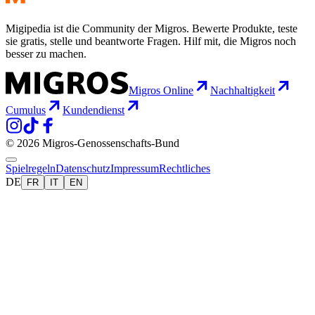
Migipedia ist die Community der Migros. Bewerte Produkte, teste
sie gratis, stelle und beantworte Fragen. Hilf mit, die Migros noch
besser zu machen.
Migros Online
Nachhaltigkeit
Cumulus
Kundendienst
© 2026 Migros-Genossenschafts-Bund
Spielregeln
Datenschutz
Impressum
Rechtliches
DE
FR
IT
EN