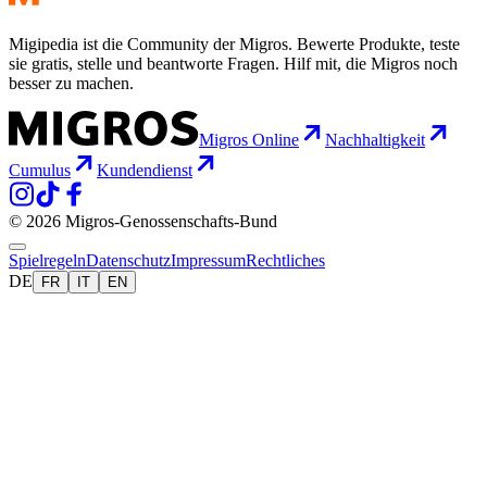
Migipedia ist die Community der Migros. Bewerte Produkte, teste
sie gratis, stelle und beantworte Fragen. Hilf mit, die Migros noch
besser zu machen.
Migros Online
Nachhaltigkeit
Cumulus
Kundendienst
© 2026 Migros-Genossenschafts-Bund
Spielregeln
Datenschutz
Impressum
Rechtliches
DE
FR
IT
EN