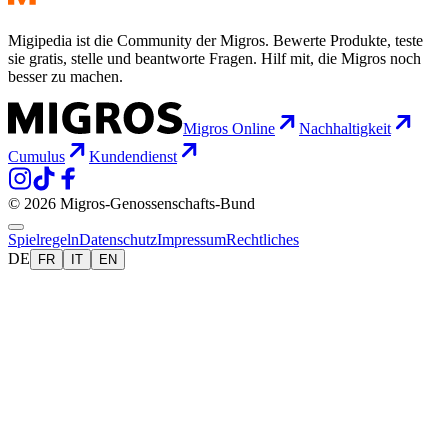
Migipedia ist die Community der Migros. Bewerte Produkte, teste
sie gratis, stelle und beantworte Fragen. Hilf mit, die Migros noch
besser zu machen.
Migros Online
Nachhaltigkeit
Cumulus
Kundendienst
© 2026 Migros-Genossenschafts-Bund
Spielregeln
Datenschutz
Impressum
Rechtliches
DE
FR
IT
EN