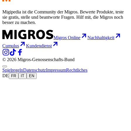
Migipedia ist die Community der Migros. Bewerte Produkte, teste
sie gratis, stelle und beantworte Fragen. Hilf mit, die Migros noch
besser zu machen.
Migros Online
Nachhaltigkeit
Cumulus
Kundendienst
© 2026 Migros-Genossenschafts-Bund
Spielregeln
Datenschutz
Impressum
Rechtliches
DE
FR
IT
EN