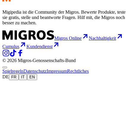
Migipedia ist die Community der Migros. Bewerte Produkte, teste
sie gratis, stelle und beantworte Fragen. Hilf mit, die Migros noch
besser zu machen.
Migros Online
Nachhaltigkeit
Cumulus
Kundendienst
© 2026 Migros-Genossenschafts-Bund
Spielregeln
Datenschutz
Impressum
Rechtliches
DE
FR
IT
EN