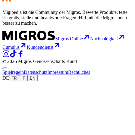
Migipedia ist die Community der Migros. Bewerte Produkte, teste
sie gratis, stelle und beantworte Fragen. Hilf mit, die Migros noch
besser zu machen.
Migros Online
Nachhaltigkeit
Cumulus
Kundendienst
© 2026 Migros-Genossenschafts-Bund
Spielregeln
Datenschutz
Impressum
Rechtliches
DE
FR
IT
EN