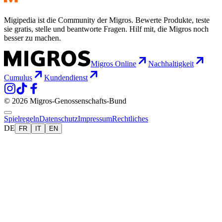
Migipedia ist die Community der Migros. Bewerte Produkte, teste
sie gratis, stelle und beantworte Fragen. Hilf mit, die Migros noch
besser zu machen.
Migros Online
Nachhaltigkeit
Cumulus
Kundendienst
© 2026 Migros-Genossenschafts-Bund
Spielregeln
Datenschutz
Impressum
Rechtliches
DE
FR
IT
EN