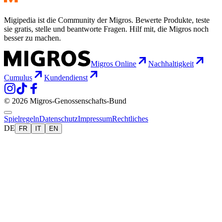
Migipedia ist die Community der Migros. Bewerte Produkte, teste
sie gratis, stelle und beantworte Fragen. Hilf mit, die Migros noch
besser zu machen.
Migros Online
Nachhaltigkeit
Cumulus
Kundendienst
© 2026 Migros-Genossenschafts-Bund
Spielregeln
Datenschutz
Impressum
Rechtliches
DE
FR
IT
EN