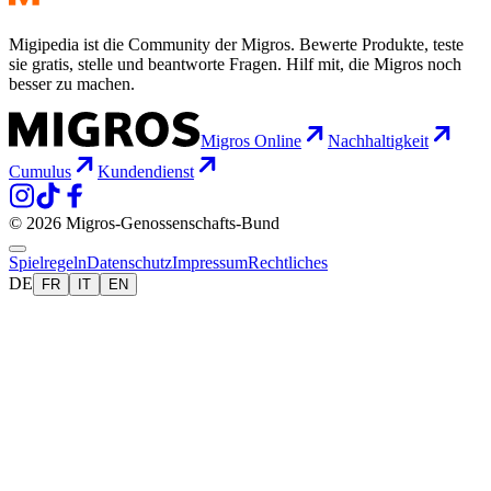
Migipedia ist die Community der Migros. Bewerte Produkte, teste
sie gratis, stelle und beantworte Fragen. Hilf mit, die Migros noch
besser zu machen.
Migros Online
Nachhaltigkeit
Cumulus
Kundendienst
© 2026 Migros-Genossenschafts-Bund
Spielregeln
Datenschutz
Impressum
Rechtliches
DE
FR
IT
EN