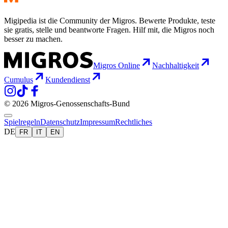
Migipedia ist die Community der Migros. Bewerte Produkte, teste
sie gratis, stelle und beantworte Fragen. Hilf mit, die Migros noch
besser zu machen.
Migros Online
Nachhaltigkeit
Cumulus
Kundendienst
© 2026 Migros-Genossenschafts-Bund
Spielregeln
Datenschutz
Impressum
Rechtliches
DE
FR
IT
EN