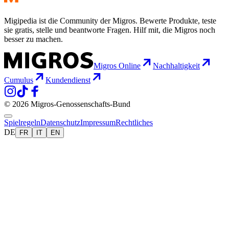
Migipedia ist die Community der Migros. Bewerte Produkte, teste
sie gratis, stelle und beantworte Fragen. Hilf mit, die Migros noch
besser zu machen.
Migros Online
Nachhaltigkeit
Cumulus
Kundendienst
© 2026 Migros-Genossenschafts-Bund
Spielregeln
Datenschutz
Impressum
Rechtliches
DE
FR
IT
EN