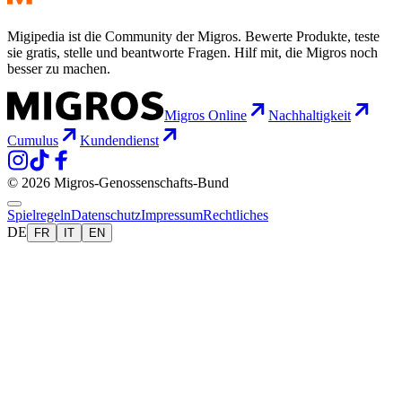
Migipedia ist die Community der Migros. Bewerte Produkte, teste
sie gratis, stelle und beantworte Fragen. Hilf mit, die Migros noch
besser zu machen.
Migros Online
Nachhaltigkeit
Cumulus
Kundendienst
© 2026 Migros-Genossenschafts-Bund
Spielregeln
Datenschutz
Impressum
Rechtliches
DE
FR
IT
EN