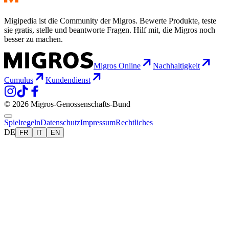
Migipedia ist die Community der Migros. Bewerte Produkte, teste
sie gratis, stelle und beantworte Fragen. Hilf mit, die Migros noch
besser zu machen.
Migros Online
Nachhaltigkeit
Cumulus
Kundendienst
© 2026 Migros-Genossenschafts-Bund
Spielregeln
Datenschutz
Impressum
Rechtliches
DE
FR
IT
EN