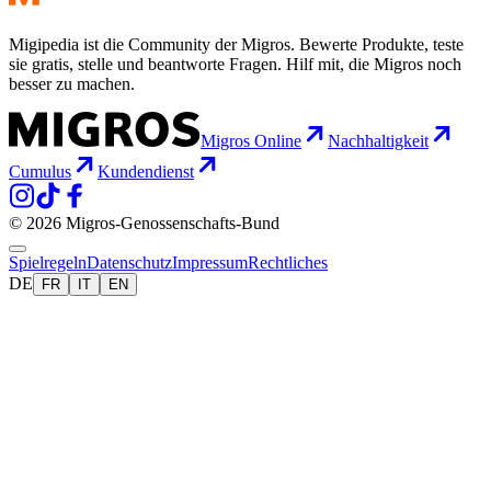
Migipedia ist die Community der Migros. Bewerte Produkte, teste
sie gratis, stelle und beantworte Fragen. Hilf mit, die Migros noch
besser zu machen.
Migros Online
Nachhaltigkeit
Cumulus
Kundendienst
© 2026 Migros-Genossenschafts-Bund
Spielregeln
Datenschutz
Impressum
Rechtliches
DE
FR
IT
EN