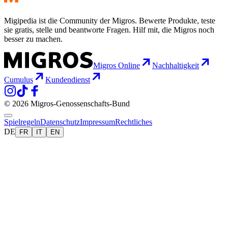
Migipedia ist die Community der Migros. Bewerte Produkte, teste
sie gratis, stelle und beantworte Fragen. Hilf mit, die Migros noch
besser zu machen.
Migros Online
Nachhaltigkeit
Cumulus
Kundendienst
© 2026 Migros-Genossenschafts-Bund
Spielregeln
Datenschutz
Impressum
Rechtliches
DE
FR
IT
EN