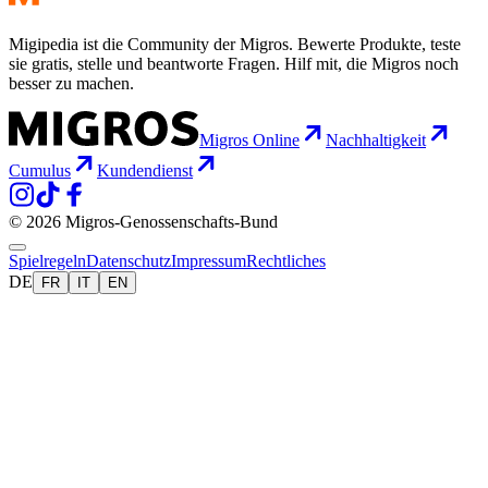
Migipedia ist die Community der Migros. Bewerte Produkte, teste
sie gratis, stelle und beantworte Fragen. Hilf mit, die Migros noch
besser zu machen.
Migros Online
Nachhaltigkeit
Cumulus
Kundendienst
© 2026 Migros-Genossenschafts-Bund
Spielregeln
Datenschutz
Impressum
Rechtliches
DE
FR
IT
EN