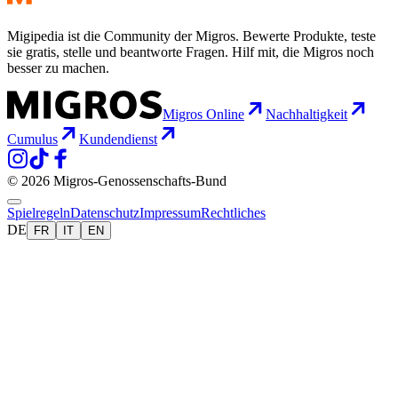
Migipedia ist die Community der Migros. Bewerte Produkte, teste
sie gratis, stelle und beantworte Fragen. Hilf mit, die Migros noch
besser zu machen.
Migros Online
Nachhaltigkeit
Cumulus
Kundendienst
© 2026 Migros-Genossenschafts-Bund
Spielregeln
Datenschutz
Impressum
Rechtliches
DE
FR
IT
EN