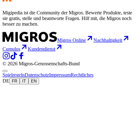
Migipedia ist die Community der Migros. Bewerte Produkte, teste
sie gratis, stelle und beantworte Fragen. Hilf mit, die Migros noch
besser zu machen.
Migros Online
Nachhaltigkeit
Cumulus
Kundendienst
© 2026 Migros-Genossenschafts-Bund
Spielregeln
Datenschutz
Impressum
Rechtliches
DE
FR
IT
EN