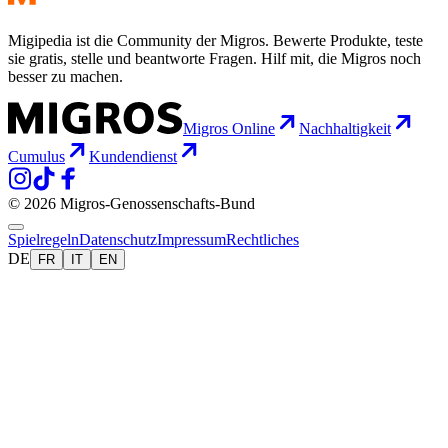
Migipedia ist die Community der Migros. Bewerte Produkte, teste
sie gratis, stelle und beantworte Fragen. Hilf mit, die Migros noch
besser zu machen.
Migros Online
Nachhaltigkeit
Cumulus
Kundendienst
© 2026 Migros-Genossenschafts-Bund
Spielregeln
Datenschutz
Impressum
Rechtliches
DE
FR
IT
EN