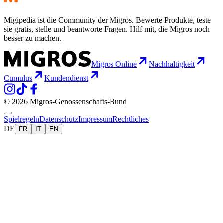
Migipedia ist die Community der Migros. Bewerte Produkte, teste
sie gratis, stelle und beantworte Fragen. Hilf mit, die Migros noch
besser zu machen.
Migros Online
Nachhaltigkeit
Cumulus
Kundendienst
© 2026 Migros-Genossenschafts-Bund
Spielregeln
Datenschutz
Impressum
Rechtliches
DE
FR
IT
EN