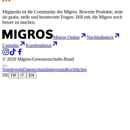
Migipedia ist die Community der Migros. Bewerte Produkte, teste
sie gratis, stelle und beantworte Fragen. Hilf mit, die Migros noch
besser zu machen.
Migros Online
Nachhaltigkeit
Cumulus
Kundendienst
© 2026 Migros-Genossenschafts-Bund
Spielregeln
Datenschutz
Impressum
Rechtliches
DE
FR
IT
EN