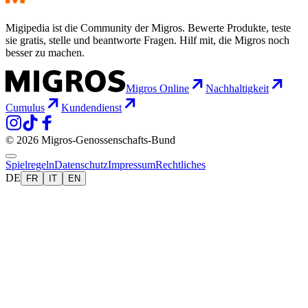
Migipedia ist die Community der Migros. Bewerte Produkte, teste
sie gratis, stelle und beantworte Fragen. Hilf mit, die Migros noch
besser zu machen.
Migros Online
Nachhaltigkeit
Cumulus
Kundendienst
© 2026 Migros-Genossenschafts-Bund
Spielregeln
Datenschutz
Impressum
Rechtliches
DE
FR
IT
EN