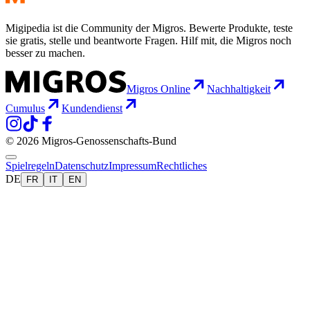
Migipedia ist die Community der Migros. Bewerte Produkte, teste
sie gratis, stelle und beantworte Fragen. Hilf mit, die Migros noch
besser zu machen.
Migros Online
Nachhaltigkeit
Cumulus
Kundendienst
© 2026 Migros-Genossenschafts-Bund
Spielregeln
Datenschutz
Impressum
Rechtliches
DE
FR
IT
EN