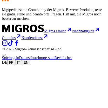
Migipedia ist die Community der Migros. Bewerte Produkte, teste
sie gratis, stelle und beantworte Fragen. Hilf mit, die Migros noch
besser zu machen.
Migros Online
Nachhaltigkeit
Cumulus
Kundendienst
© 2026 Migros-Genossenschafts-Bund
Spielregeln
Datenschutz
Impressum
Rechtliches
DE
FR
IT
EN